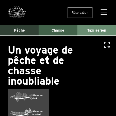
Réservation
Ouvertu
et
fermetu
Pêche
Chasse
Taxi aérien
du
menu
Un voyage de
pêche et de
chasse
inoubliable
Pêche au
doré
Pêche au
brochet