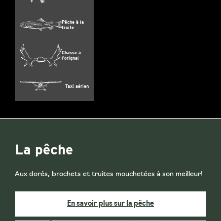
Pêche à la
truite
Chasse à
l’orignal
Taxi aérien
La pêche
Aux dorés, brochets et truites mouchetées à son meilleur!
En savoir plus sur la pêche