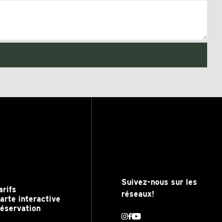
Suivez-nous sur les
arifs
réseaux!
arte interactive
éservation
Instagram
Facebook
Youtube