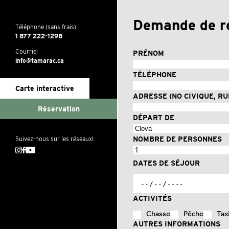
Demande de r
Téléphone (sans frais)
1 877 222-1298
Courriel
PRÉNOM
info@tamarac.ca
TÉLÉPHONE
Carte interactive
ADRESSE (NO CIVIQUE, RUE
Réservation
DÉPART DE
Suivez-nous sur les réseaux!
NOMBRE DE PERSONNES
Instagram
Facebook
Youtube
DATES DE SÉJOUR
ACTIVITÉS
Chasse
Pêche
Tax
AUTRES INFORMATIONS