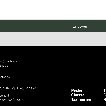
e (sans frais)
2-1298
arac.ca
0, Sutton (Québec), J0E 2K0
Pêche
T
Chasse
C
ssement :
Taxi aérien
R
/ 850102 / 850310