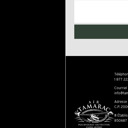
Téléphon
1 877 22
Courriel
info@tam
Adresse
C.P. 200
# Établi
850687 