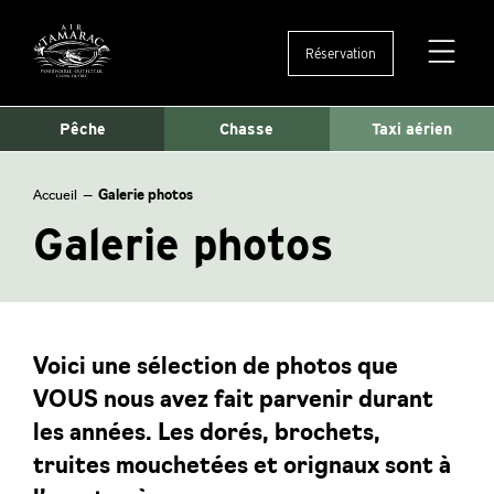
Réservation
Ouvertu
et
fermetu
Pêche
Chasse
Taxi aérien
du
menu
Accueil
—
Galerie photos
Galerie photos
Voici une sélection de photos que
VOUS nous avez fait parvenir durant
les années. Les dorés, brochets,
truites mouchetées et orignaux sont à