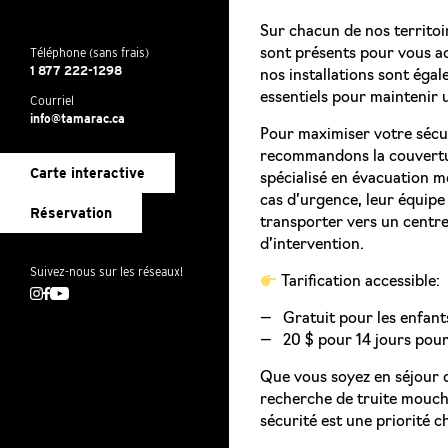
Sur chacun de nos territoi
Téléphone (sans frais)
sont présents pour vous acc
1 877 222-1298
nos installations sont égal
essentiels pour maintenir 
Courriel
info@tamarac.ca
Pour maximiser votre sécur
recommandons la couvertu
Carte interactive
spécialisé en évacuation m
cas d’urgence, leur équipe
Réservation
transporter vers un centre 
d’intervention.
Suivez-nous sur les réseaux!
Tarification accessible:
Instagram
Facebook
Youtube
Gratuit pour les enfant
20 $ pour 14 jours pour
Que vous soyez en séjour 
recherche de truite mouche
sécurité est une priorité c