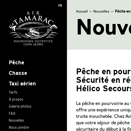
FR
Accueil
—
Nouvelles
—
Pêche en 
Nouve
Pêche
Pêche en pour
Chasse
Sécurité en ré
Taxi aérien
Hélico Secour
Tarifs
À propos
La pêche en pourvoirie au 
Galerie photos
offre une expérience uniqu
FAQ
truite mouchetée. Chez Ai
Nouvelles
que votre séjour de pêche
Nous joindre
sécuritaire du début à la fi