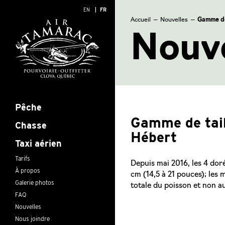
EN
FR
Accueil
—
Nouvelles
—
Gamme de 
Nouve
Pêche
Gamme de tail
Chasse
Hébert
Taxi aérien
Tarifs
Depuis mai 2016, les 4 dor
À propos
cm (14,5 à 21 pouces); les
Galerie photos
totale du poisson et non a
FAQ
Nouvelles
Nous joindre