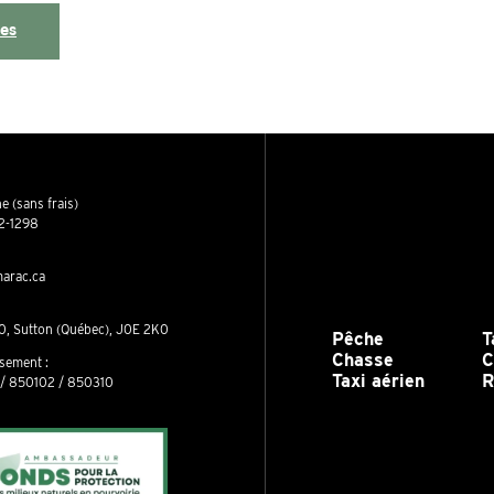
les
e (sans frais)
2-1298
arac.ca
0, Sutton (Québec), J0E 2K0
Pêche
T
Chasse
C
ssement :
Taxi aérien
R
/ 850102 / 850310