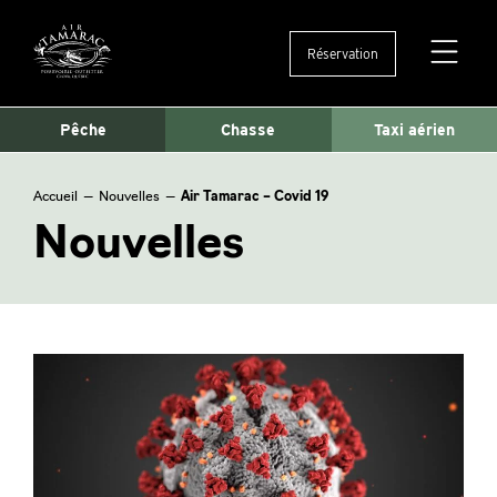
Réservation
Ouvertu
et
fermetu
Pêche
Chasse
Taxi aérien
du
menu
Accueil
—
Nouvelles
—
Air Tamarac – Covid 19
Nouvelles