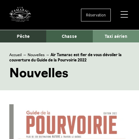
Réservation
Ouvertu
et
fermetu
Pêche
Chasse
Taxi aérien
du
menu
Accueil
—
Nouvelles
—
Air Tamarac est fier de vous dévoiler la
couverture du Guide de la Pourvoirie 2022
Nouvelles